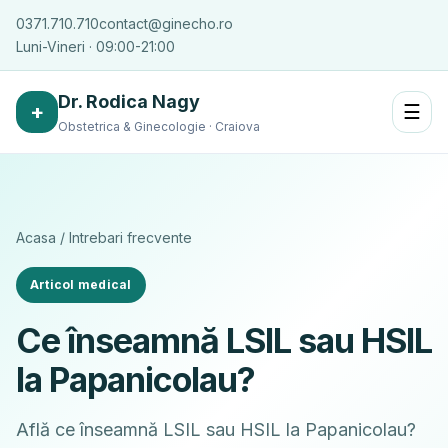
0371.710.710
contact@ginecho.ro
Luni-Vineri · 09:00-21:00
Dr. Rodica Nagy
+
☰
Obstetrica & Ginecologie · Craiova
Acasa
/
Intrebari frecvente
Articol medical
Ce înseamnă LSIL sau HSIL
la Papanicolau?
Află ce înseamnă LSIL sau HSIL la Papanicolau?