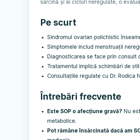
sarcină și ai cicluri neregulate, o evalu
Pe scurt
Sindromul ovarian polichistic înseamn
Simptomele includ menstruații neregu
Diagnosticarea se face prin consult c
Tratamentul implică schimbări de stil
Consultațiile regulate cu Dr. Rodica 
Întrebări frecvente
Este SOP o afecțiune gravă?
Nu este
metabolice.
Pot rămâne însărcinată dacă am S