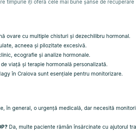
are timpurie îți oferă cele mai bune șanse de recuperare a 
ă ovare cu multiple chisturi și dezechilibru hormonal.
late, acneea și pilozitate excesivă.
linic, ecografie și analize hormonale.
 de viață și terapie hormonală personalizată.
Nagy în Craiova sunt esențiale pentru monitorizare.
, în general, o urgență medicală, dar necesită monitori
OP?
Da, multe paciente rămân însărcinate cu ajutorul trat