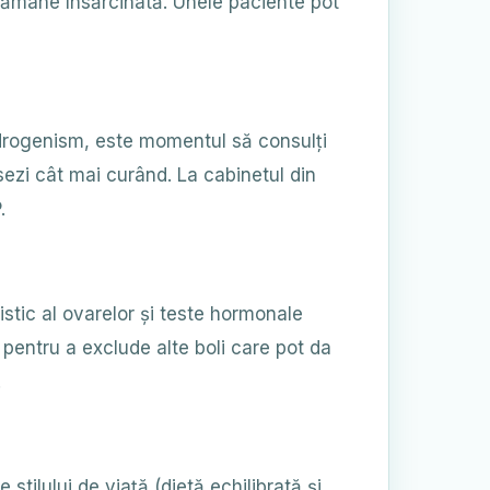
a rămâne însărcinată. Unele paciente pot
ndrogenism, este momentul să consulți
sezi cât mai curând. La cabinetul din
.
istic al ovarelor și teste hormonale
 pentru a exclude alte boli care pot da
.
tilului de viață (dietă echilibrată și