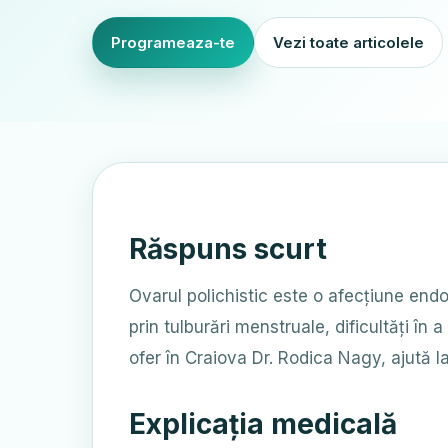
Programeaza-te
Vezi toate articolele
Răspuns scurt
Ovarul polichistic este o afecțiune endo
prin tulburări menstruale, dificultăți 
ofer în Craiova Dr. Rodica Nagy, ajută la
Explicația medicală