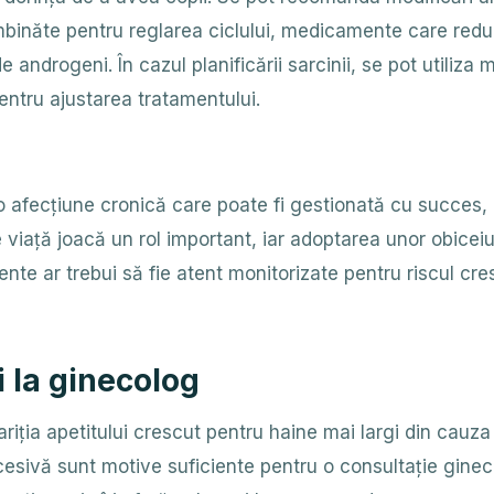
ombinăte pentru reglarea ciclului, medicamente care reduc
 androgeni. În cazul planificării sarcinii, se pot utiliz
ntru ajustarea tratamentului.
o afecțiune cronică care poate fi gestionată cu succes, 
e viață joacă un rol important, iar adoptarea unor obice
 ar trebui să fie atent monitorizate pentru riscul cresc
i la ginecolog
riția apetitului crescut pentru haine mai largi din cauza 
sivă sunt motive suficiente pentru o consultație gineco