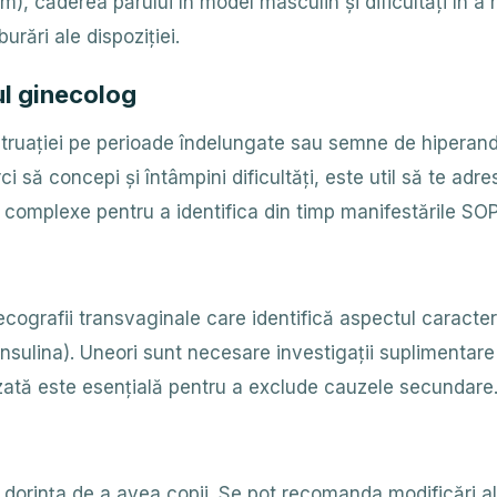
ism), căderea părului în model masculin și dificultăți în 
rări ale dispoziției.
ul ginecolog
nstruației pe perioade îndelungate sau semne de hipera
să concepi și întâmpini dificultăți, este util să te adre
 complexe pentru a identifica din timp manifestările SOP
ecografii transvaginale care identifică aspectul caracter
insulina). Uneori sunt necesare investigații suplimentare
zată este esențială pentru a exclude cauzele secundare
rința de a avea copii. Se pot recomanda modificări ale s