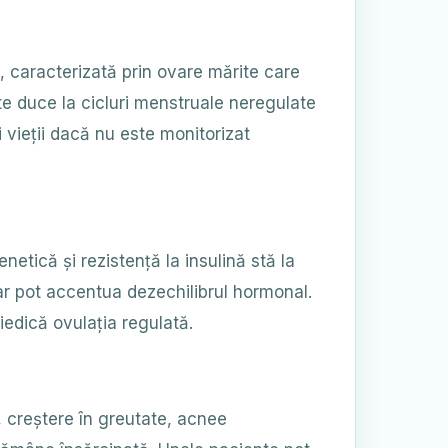
, caracterizată prin ovare mărite care
te duce la cicluri menstruale neregulate
i vieții dacă nu este monitorizat
tică și rezistență la insulină stă la
tar pot accentua dezechilibrul hormonal.
edică ovulația regulată.
, creștere în greutate, acnee