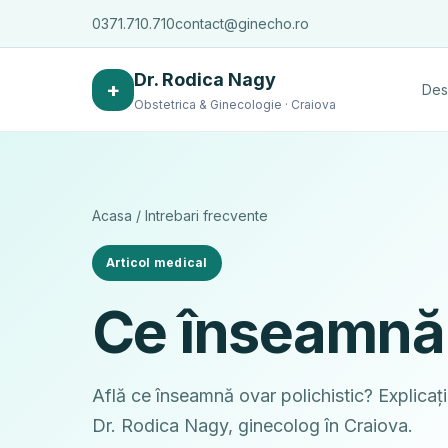
0371.710.710
contact@ginecho.ro
Dr. Rodica Nagy
+
Des
Obstetrica & Ginecologie · Craiova
Acasa
/
Intrebari frecvente
Articol medical
Ce înseamnă 
Află ce înseamnă ovar polichistic? Explicații
Dr. Rodica Nagy, ginecolog în Craiova.