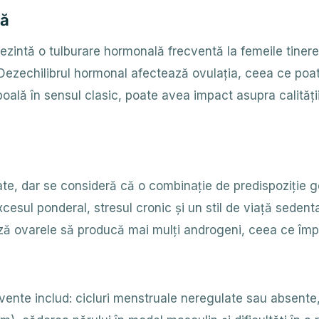
mă
ezintă o tulburare hormonală frecventă la femeile tinere
 Dezechilibrul hormonal afectează ovulația, ceea ce poa
o boală în sensul clasic, poate avea impact asupra calități
e, dar se consideră că o combinație de predispoziție gene
cesul ponderal, stresul cronic și un stil de viață seden
ază ovarele să producă mai mulți androgeni, ceea ce împi
vente includ: cicluri menstruale neregulate sau absente