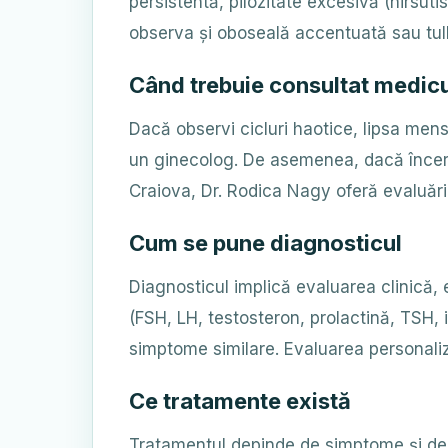
persistentă, pilozitate excesivă (hirsut
observa și oboseală accentuată sau tulbu
Când trebuie consultat medic
Dacă observi cicluri haotice, lipsa me
un ginecolog. De asemenea, dacă încerci 
Craiova, Dr. Rodica Nagy oferă evaluări
Cum se pune diagnosticul
Diagnosticul implică evaluarea clinică, 
(FSH, LH, testosteron, prolactină, TSH, 
simptome similare. Evaluarea personali
Ce tratamente există
Tratamentul depinde de simptome și de do