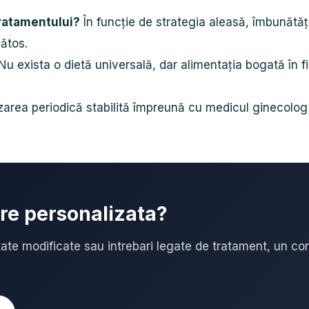
tratamentului?
În funcție de strategia aleasă, îmbunătăți
ătos.
u exista o dietă universală, dar alimentația bogată în f
area periodică stabilită împreună cu medicul ginecolog v
are personalizata?
ate modificate sau intrebari legate de tratament, un con