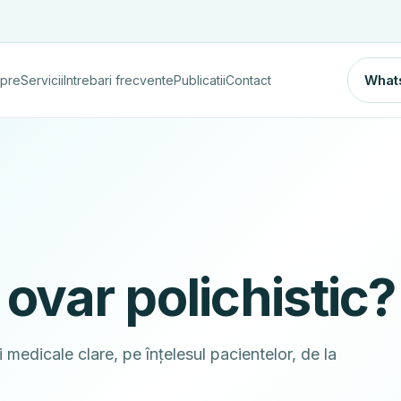
What
pre
Servicii
Intrebari frecvente
Publicatii
Contact
ovar polichistic?
 medicale clare, pe înțelesul pacientelor, de la