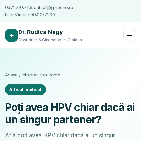
0371.710.710
contact@ginecho.ro
Luni-Vineri · 09:00-21:00
Dr. Rodica Nagy
+
☰
Obstetrica & Ginecologie · Craiova
Acasa
/
Intrebari frecvente
Articol medical
Poți avea HPV chiar dacă ai
un singur partener?
Află poți avea HPV chiar dacă ai un singur