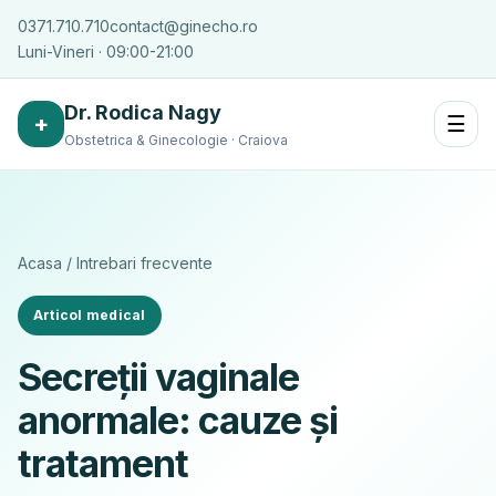
0371.710.710
contact@ginecho.ro
Luni-Vineri · 09:00-21:00
Dr. Rodica Nagy
+
☰
Obstetrica & Ginecologie · Craiova
Acasa
/
Intrebari frecvente
Articol medical
Secreții vaginale
anormale: cauze și
tratament