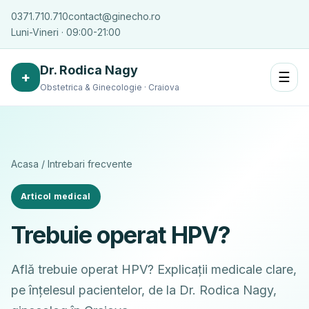
0371.710.710
contact@ginecho.ro
Luni-Vineri · 09:00-21:00
Dr. Rodica Nagy
+
☰
Obstetrica & Ginecologie · Craiova
Acasa
/
Intrebari frecvente
Articol medical
Trebuie operat HPV?
Află trebuie operat HPV? Explicații medicale clare,
pe înțelesul pacientelor, de la Dr. Rodica Nagy,