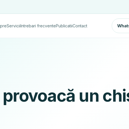
What
pre
Servicii
Intrebari frecvente
Publicatii
Contact
provoacă un chi