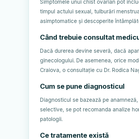
Simptomele unui chist ovarian pot inclu
timpul actului sexual, tulburări menstru
asimptomatice și descoperite întâmplător
Când trebuie consultat medic
Dacă durerea devine severă, dacă apar 
ginecologului. De asemenea, orice modif
Craiova, o consultație cu Dr. Rodica Nag
Cum se pune diagnosticul
Diagnosticul se bazează pe anamneză, e
selective, se pot recomanda analize hor
patologii.
Ce tratamente există