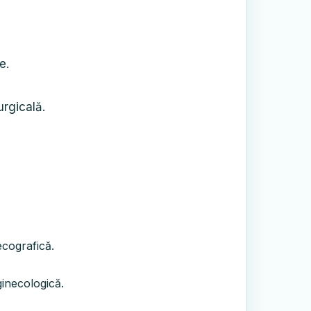
e.
urgicală.
ecografică.
ginecologică.