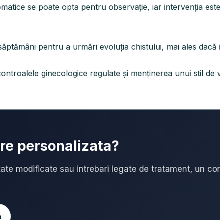
tomatice se poate opta pentru observație, iar intervenția e
ăptămâni pentru a urmări evoluția chistului, mai ales dacă in
ontroalele ginecologice regulate și menținerea unui stil de v
are personalizata?
ate modificate sau intrebari legate de tratament, un con
m