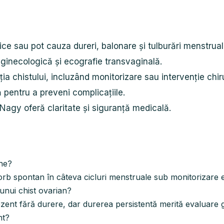
ice sau pot cauza dureri, balonare și tulburări menstrual
ginecologică și ecografie transvaginală.
ia chistului, incluzând monitorizare sau intervenție chir
 pentru a preveni complicațiile.
 Nagy oferă claritate și siguranță medicală.
ine?
sorb spontan în câteva cicluri menstruale sub monitorizare 
unui chist ovarian?
ezent fără durere, dar durerea persistentă merită evaluare 
nt?