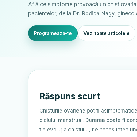
Află ce simptome provoacă un chist ovarian?
pacientelor, de la Dr. Rodica Nagy, ginecol
Programeaza-te
Vezi toate articolele
Răspuns scurt
Chisturile ovariene pot fi asimptomatic
ciclului menstrual. Durerea poate fi con
fie evoluția chistului, fie necesitatea u