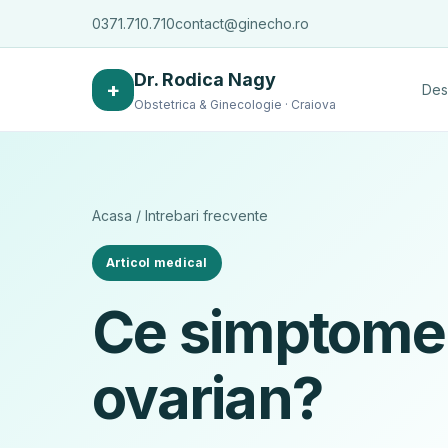
0371.710.710
contact@ginecho.ro
Dr. Rodica Nagy
+
Des
Obstetrica & Ginecologie · Craiova
Acasa
/
Intrebari frecvente
Articol medical
Ce simptome 
ovarian?