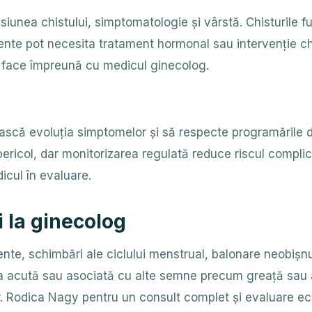
iunea chistului, simptomatologie și vârstă. Chisturile f
stente pot necesita tratament hormonal sau intervenție c
e face împreună cu medicul ginecolog.
scă evoluția simptomelor și să respecte programările de
pericol, dar monitorizarea regulată reduce riscul complicaț
icul în evaluare.
i la ginecolog
nte, schimbări ale ciclului menstrual, balonare neobișn
erea acută sau asociată cu alte semne precum greață sau 
r. Rodica Nagy pentru un consult complet și evaluare ec