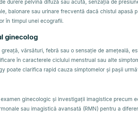
de durere pelvină difuză sau acută, senzația de presiun
ale, balonare sau urinare frecventă dacă chistul apasă p
 în timpul unei ecografii.
ul ginecolog
greață, vărsături, febră sau o sensație de amețeală, e
icare în caracterele ciclului menstrual sau alte simpto
y poate clarifica rapid cauza simptomelor și pașii următ
xamen ginecologic și investigații imagistice precum ec
monale sau imagistică avansată (RMN) pentru a diferenția