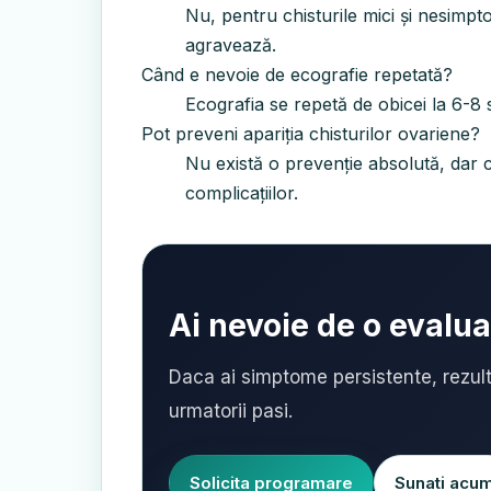
Nu, pentru chisturile mici și nesimp
agravează.
Când e nevoie de ecografie repetată?
Ecografia se repetă de obicei la 6-8 s
Pot preveni apariția chisturilor ovariene?
Nu există o prevenție absolută, dar c
complicațiilor.
Ai nevoie de o evalu
Daca ai simptome persistente, rezult
urmatorii pasi.
Solicita programare
Sunati acu