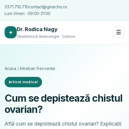
0371.710.710
contact@ginecho.ro
Luni-Vineri · 09:00-21:00
Dr. Rodica Nagy
+
☰
Obstetrica & Ginecologie · Craiova
Acasa
/
Intrebari frecvente
Articol medical
Cum se depistează chistul
ovarian?
Află cum se depistează chistul ovarian? Explicații