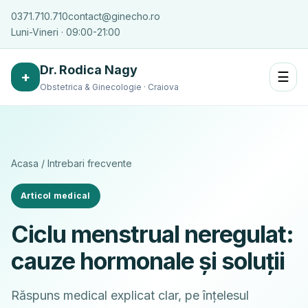
0371.710.710
contact@ginecho.ro
Luni-Vineri · 09:00-21:00
Dr. Rodica Nagy
+
☰
Obstetrica & Ginecologie · Craiova
Acasa
/
Intrebari frecvente
Articol medical
Ciclu menstrual neregulat:
cauze hormonale și soluții
Răspuns medical explicat clar, pe înțelesul