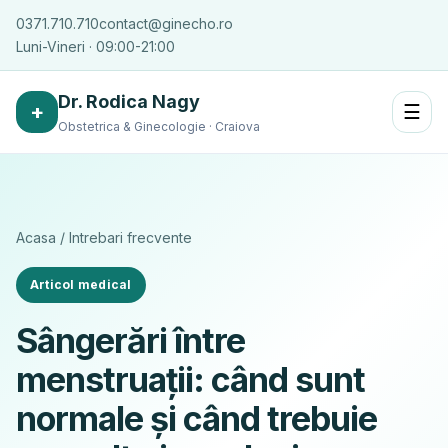
0371.710.710
contact@ginecho.ro
Luni-Vineri · 09:00-21:00
Dr. Rodica Nagy
+
☰
Obstetrica & Ginecologie · Craiova
Acasa
/
Intrebari frecvente
Articol medical
Sângerări între
menstruații: când sunt
normale și când trebuie