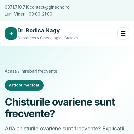
0371.710.710
contact@ginecho.ro
Luni-Vineri · 09:00-21:00
Dr. Rodica Nagy
+
☰
Obstetrica & Ginecologie · Craiova
Acasa
/
Intrebari frecvente
Articol medical
Chisturile ovariene sunt
frecvente?
Află chisturile ovariene sunt frecvente? Explicații